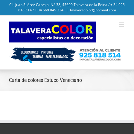
Saltar
CL. Juan Suárez Carvajal N.º 38, 45600 Talavera de la Reina / + 34 925
818 514 / + 34 669 049 324
|
talaveracolor@hotmail.com
al
contenido
Carta de colores Estuco Veneciano