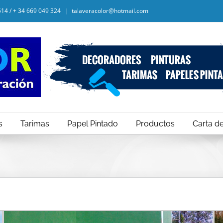
 514 / + 34 669 049 324
|
talaveracolor@hotmail.com
s
Tarimas
Papel Pintado
Productos
Carta d